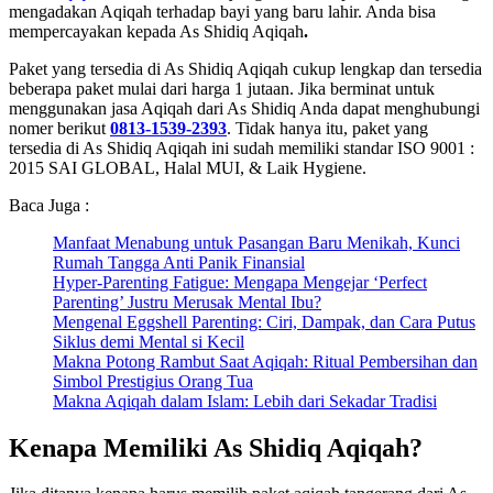
mengadakan Aqiqah terhadap bayi yang baru lahir. Anda bisa
mempercayakan kepada As Shidiq Aqiqah
.
Paket yang tersedia di As Shidiq Aqiqah cukup lengkap dan tersedia
beberapa paket mulai dari harga 1 jutaan. Jika berminat untuk
menggunakan jasa Aqiqah dari As Shidiq Anda dapat menghubungi
nomer berikut
0813-1539-2393
. Tidak hanya itu, paket yang
tersedia di As Shidiq Aqiqah ini sudah memiliki standar ISO 9001 :
2015 SAI GLOBAL, Halal MUI, & Laik Hygiene.
Baca Juga :
Manfaat Menabung untuk Pasangan Baru Menikah, Kunci
Rumah Tangga Anti Panik Finansial
Hyper-Parenting Fatigue: Mengapa Mengejar ‘Perfect
Parenting’ Justru Merusak Mental Ibu?
Mengenal Eggshell Parenting: Ciri, Dampak, dan Cara Putus
Siklus demi Mental si Kecil
Makna Potong Rambut Saat Aqiqah: Ritual Pembersihan dan
Simbol Prestigius Orang Tua
Makna Aqiqah dalam Islam: Lebih dari Sekadar Tradisi
Kenapa Memiliki
As Shidiq Aqiqah?