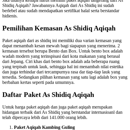
Jika ditanya kenapa harus memilih paket aqiqah tangerang dari As
Shidiq Aqiqah? Jawabannya Aqiqah dari As Shidiq ini sudah
berlebel atau sudah mendapatkan sertifikat halal serta berstandar
hidienis.
Pemilihan Kemasan As Shidiq Aqiqah
Paket aqiqah dari as shidiq ini memiliki dua varian kemasan yang
dapat menambah kesan mewah bagi siapapun yang menerima. 2
kemasan tersebut berupa Bento dan Box. Untuk bento box adalah
wadah modern yang terinspisasi dari kota makanan yang berasal
dari Jepang. Ciri khas dari bento box adalah ada beberapa ruang
yang terpisah untuk lauk, sehingga hal ini menambah nilai estetika
dan juga terhindar dari tercampurnya rasa dar tiap-tiap lauk yang
tersedia. Sedangkan pilihan kemasan yang satu lagi adalah box yang
berbahan kertas seperti pada umumnya.
Daftar Paket As Shidiq Aqiqah
Untuk harga paket aqiqah dan juga paket aqiqah merupakan
hidangan terbaik dari As Shidiq yang berstandar internasioanl dan
telah dipercaya lebih dari 141.000 orang lebih.
Paket Aqiqah Kambing Guling