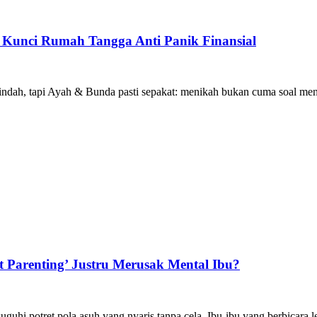
Kunci Rumah Tangga Anti Panik Finansial
dah, tapi Ayah & Bunda pasti sepakat: menikah bukan cuma soal men
t Parenting’ Justru Merusak Mental Ibu?
guhi potret pola asuh yang nyaris tanpa cela. Ibu-ibu yang berbicara