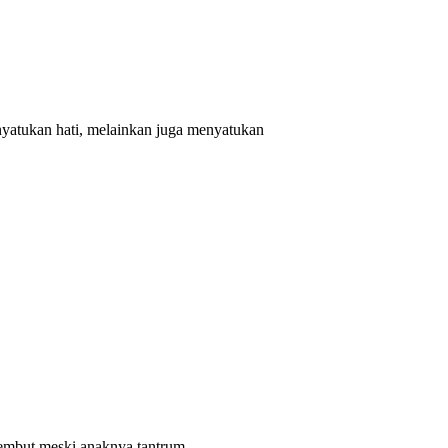
yatukan hati, melainkan juga menyatukan
 lembut meski anaknya tantrum