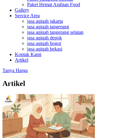
Paket Hemat Arabian Food
Gallery
Service Area
jasa aqiqah jakarta
jasa aqiqah tangerang
jasa aqiqah tangerang selatan
jasa aqiqah depok
jasa aqiqah bogor
jasa aqiqah bekasi
Kontak Kami
Artikel
Tanya Harga
Artikel