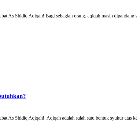
t As Shidiq Aqiqah! Bagi sebagian orang, aqiqah masih dipandang se
ibutuhkan?
 As Shidiq Aqiqah! Aqiqah adalah salah satu bentuk syukur atas kela