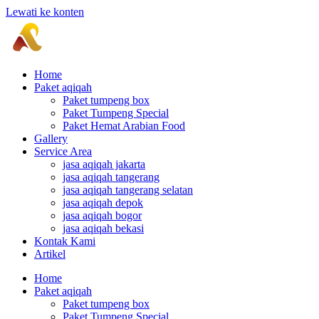
Lewati ke konten
Home
Paket aqiqah
Paket tumpeng box
Paket Tumpeng Special
Paket Hemat Arabian Food
Gallery
Service Area
jasa aqiqah jakarta
jasa aqiqah tangerang
jasa aqiqah tangerang selatan
jasa aqiqah depok
jasa aqiqah bogor
jasa aqiqah bekasi
Kontak Kami
Artikel
Home
Paket aqiqah
Paket tumpeng box
Paket Tumpeng Special