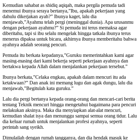
Kemudian sahabat as shidiq aqiqah, maka pergila pemuda tadi
menemui ibunya seraya bertanya,”Ibu, apakah pekerjaan yang
dahulu dikerjakan ayah?” Ibunya kaget, lalu dia
menjawab,”Ayahmu telah pergi (meninggal dunia). Apa urusanmu
dengan pekerjaan ayahmu?” Si pemuda ini terus memaksa agar
diberitahu, tapi si ibu selalu mengelak hingga tatkala ibunya terus
menerus dipaksa untuk bicara, akhirnya ibunya memberitahu bahwa
ayahnya adalah seorang pencuri.
Pemuda itu berkata kepadanya,”Guruku memerintahkan kami agar
masing-masing dari kami bekerja seperti pekerjaan ayahnya dan
bertakwa kepada Allah dalam menjalankan pekerjaan tersebut.”
Ibunya berkata,”Celaka engkau, apakah dalam mencuri itu ada
ketakwaan?” Dan anak ini memang lugu dan agak dungu, lalu dia
menjawab,”Begitulah kata guruku.”
Lalu dia pergi bertanya kepada orang-orang dan mencari-cari berita
tentang Teknik mencuri hingga mengetahui bagaimana para pencuri
melakukan aksinya. Maka dia menyiapkan alat-alat mencuri,
kemudian shalat isya dan menunggu sampai semua orang tidur. Lalu
dia keluar rumah untuk menjalankan profesi ayahnya, seperti
perintah sang syeikh.
Dimulailah dengan rumah tangganya, dan dia hendak masuk ke