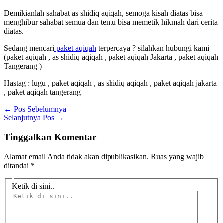
Demikianlah sahabat as shidiq aqiqah, semoga kisah diatas bisa
menghibur sahabat semua dan tentu bisa memetik hikmah dari cerita
diatas.
Sedang mencari
paket aqiqah
terpercaya ? silahkan hubungi kami
(paket aqiqah , as shidiq aqiqah , paket aqiqah Jakarta , paket aqiqah
Tangerang )
Hastag : lugu , paket aqiqah , as shidiq aqiqah , paket aqiqah jakarta
, paket aqiqah tangerang
←
Pos Sebelumnya
Selanjutnya Pos
→
Tinggalkan Komentar
Alamat email Anda tidak akan dipublikasikan.
Ruas yang wajib
ditandai
*
Ketik di sini..