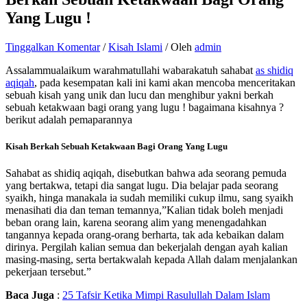
Yang Lugu !
Tinggalkan Komentar
/
Kisah Islami
/ Oleh
admin
Assalammualaikum warahmatullahi wabarakatuh sahabat
as shidiq
aqiqah
, pada kesempatan kali ini kami akan mencoba menceritakan
sebuah kisah yang unik dan lucu dan menghibur yakni berkah
sebuah ketakwaan bagi orang yang lugu ! bagaimana kisahnya ?
berikut adalah pemaparannya
Kisah Berkah Sebuah Ketakwaan Bagi Orang Yang Lugu
Sahabat as shidiq aqiqah, disebutkan bahwa ada seorang pemuda
yang bertakwa, tetapi dia sangat lugu. Dia belajar pada seorang
syaikh, hinga manakala ia sudah memiliki cukup ilmu, sang syaikh
menasihati dia dan teman temannya,”Kalian tidak boleh menjadi
beban orang lain, karena seorang alim yang menengadahkan
tangannya kepada orang-orang berharta, tak ada kebaikan dalam
dirinya. Pergilah kalian semua dan bekerjalah dengan ayah kalian
masing-masing, serta bertakwalah kepada Allah dalam menjalankan
pekerjaan tersebut.”
Baca Juga
:
25 Tafsir Ketika Mimpi Rasulullah Dalam Islam