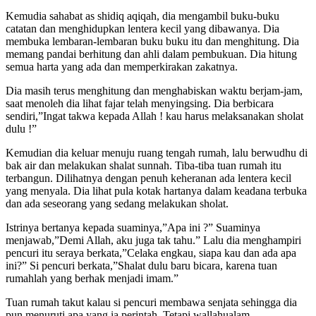
Kemudia sahabat as shidiq aqiqah, dia mengambil buku-buku
catatan dan menghidupkan lentera kecil yang dibawanya. Dia
membuka lembaran-lembaran buku buku itu dan menghitung. Dia
memang pandai berhitung dan ahli dalam pembukuan. Dia hitung
semua harta yang ada dan memperkirakan zakatnya.
Dia masih terus menghitung dan menghabiskan waktu berjam-jam,
saat menoleh dia lihat fajar telah menyingsing. Dia berbicara
sendiri,”Ingat takwa kepada Allah ! kau harus melaksanakan sholat
dulu !”
Kemudian dia keluar menuju ruang tengah rumah, lalu berwudhu di
bak air dan melakukan shalat sunnah. Tiba-tiba tuan rumah itu
terbangun. Dilihatnya dengan penuh keheranan ada lentera kecil
yang menyala. Dia lihat pula kotak hartanya dalam keadana terbuka
dan ada seseorang yang sedang melakukan sholat.
Istrinya bertanya kepada suaminya,”Apa ini ?” Suaminya
menjawab,”Demi Allah, aku juga tak tahu.” Lalu dia menghampiri
pencuri itu seraya berkata,”Celaka engkau, siapa kau dan ada apa
ini?” Si pencuri berkata,”Shalat dulu baru bicara, karena tuan
rumahlah yang berhak menjadi imam.”
Tuan rumah takut kalau si pencuri membawa senjata sehingga dia
pun menuruti apa yang ia perintah. Tetapi wallahualam