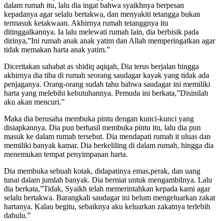
dalam rumah itu, lalu dia ingat bahwa syaikhnya berpesan
kepadanya agar selalu bertakwa, dan menyakiti tetangga bukan
termasuk ketakwaan. Akhirnya rumah tetanggnya itu
ditinggalkannya. Ia lalu melewati rumah lain, dia berbisik pada
dirinya,”Ini rumah anak anak yatim dan Allah memperingatkan agar
tidak memakan harta anak yatim.”
Diceritakan sahabat as shidiq aqiqah, Dia terus berjalan hingga
akhirnya dia tiba di rumah seorang saudagar kayak yang tidak ada
penjaganya. Orang-orang sudah tahu bahwa saudagar ini memiliki
harta yang melebihi kebutuhannya. Pemuda ini berkata,”Disinilah
aku akan mencuri.”
Maka dia berusaha membuka pintu dengan kunci-kunci yang
disiapkannya. Dia pun berhasil membuka pintu itu, lalu dia pun
masuk ke dalam rumah tersebut. Dia mendapati rumah it uluas dan
memiliki banyak kamar. Dia berkeliling di dalam rumah, hingga dia
menemukan tempat penyimpanan harta.
Dia membuka sebuah kotak, didapatinya emas,perak, dan uang
tunai dalam jumlah banyak. Dia berniat untuk mengambilnya. Lalu
dia berkata,”Tidak, Syaikh telah memerintahkan kepada kami agar
selalu bertakwa. Barangkali saudagar ini belum mengeluarkan zakat
hartanya. Kalau begitu, sebaiknya aku keluarkan zakatnya terlebih
dahulu.”