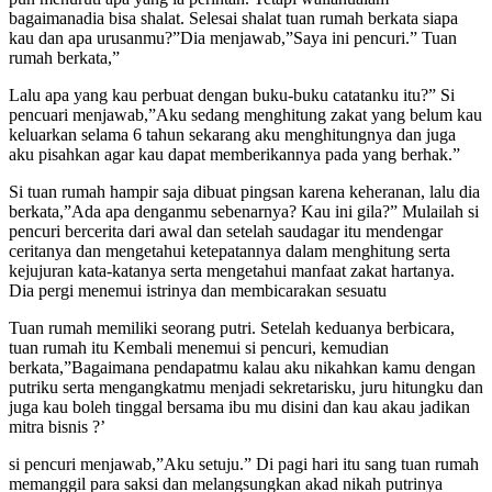
bagaimanadia bisa shalat. Selesai shalat tuan rumah berkata siapa
kau dan apa urusanmu?”Dia menjawab,”Saya ini pencuri.” Tuan
rumah berkata,”
Lalu apa yang kau perbuat dengan buku-buku catatanku itu?” Si
pencuari menjawab,”Aku sedang menghitung zakat yang belum kau
keluarkan selama 6 tahun sekarang aku menghitungnya dan juga
aku pisahkan agar kau dapat memberikannya pada yang berhak.”
Si tuan rumah hampir saja dibuat pingsan karena keheranan, lalu dia
berkata,”Ada apa denganmu sebenarnya? Kau ini gila?” Mulailah si
pencuri bercerita dari awal dan setelah saudagar itu mendengar
ceritanya dan mengetahui ketepatannya dalam menghitung serta
kejujuran kata-katanya serta mengetahui manfaat zakat hartanya.
Dia pergi menemui istrinya dan membicarakan sesuatu
Tuan rumah memiliki seorang putri. Setelah keduanya berbicara,
tuan rumah itu Kembali menemui si pencuri, kemudian
berkata,”Bagaimana pendapatmu kalau aku nikahkan kamu dengan
putriku serta mengangkatmu menjadi sekretarisku, juru hitungku dan
juga kau boleh tinggal bersama ibu mu disini dan kau akau jadikan
mitra bisnis ?’
si pencuri menjawab,”Aku setuju.” Di pagi hari itu sang tuan rumah
memanggil para saksi dan melangsungkan akad nikah putrinya