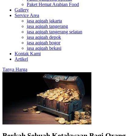
Paket Hemat Arabian Food
Gallery
Service Area
jasa aqiqah jakarta
jasa aqiqah tangerang
jasa aqiqah tangerang selatan
jasa aqiqah depok
jasa aqiqah bogor
jasa aqiqah bekasi
Kontak Kami
Artikel
Tanya Harga
Berkah Sebuah Ketakwaan Bagi Orang