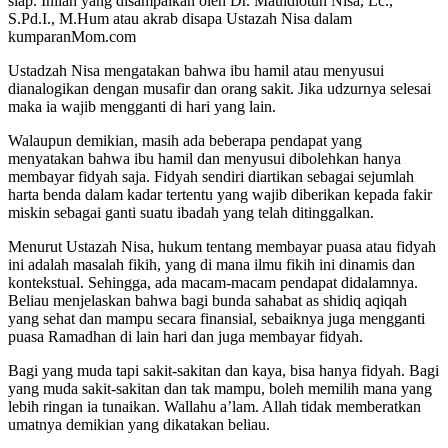
siap. Inilah yang disampaikan oleh Dr. Mauidlotun Nisa, Lc.,
S.Pd.I., M.Hum atau akrab disapa Ustazah Nisa dalam
kumparanMom.com
Ustadzah Nisa mengatakan bahwa ibu hamil atau menyusui
dianalogikan dengan musafir dan orang sakit. Jika udzurnya selesai
maka ia wajib mengganti di hari yang lain.
Walaupun demikian, masih ada beberapa pendapat yang
menyatakan bahwa ibu hamil dan menyusui dibolehkan hanya
membayar fidyah saja. Fidyah sendiri diartikan sebagai sejumlah
harta benda dalam kadar tertentu yang wajib diberikan kepada fakir
miskin sebagai ganti suatu ibadah yang telah ditinggalkan.
Menurut Ustazah Nisa, hukum tentang membayar puasa atau fidyah
ini adalah masalah fikih, yang di mana ilmu fikih ini dinamis dan
kontekstual. Sehingga, ada macam-macam pendapat didalamnya.
Beliau menjelaskan bahwa bagi bunda sahabat as shidiq aqiqah
yang sehat dan mampu secara finansial, sebaiknya juga mengganti
puasa Ramadhan di lain hari dan juga membayar fidyah.
Bagi yang muda tapi sakit-sakitan dan kaya, bisa hanya fidyah. Bagi
yang muda sakit-sakitan dan tak mampu, boleh memilih mana yang
lebih ringan ia tunaikan. Wallahu a’lam. Allah tidak memberatkan
umatnya demikian yang dikatakan beliau.