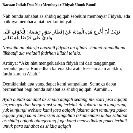
Bacaan Inilah Doa Niat Membayar Fidyah Untuk Bumil !
Nah bunda sahabat as shidiq aqiqah sebelum membayar Fidyah, ada
baiknya membaca niat berikut ini yah..
نَوَيْتُ أَنْ أُخْرِجَ هَذِهِ الْفِدْيَةَ عَنْ إِفْطَارِ صَوْمِ رَمَضَانَ لِلْخَوْفِ عَلَى
وَلَدِيْ على فَرْضًا لِلهِ تَعَالَى
Nawaitu an ukhrija hadzihil fidyata an ifthari shaumi ramadhana
lilkhaufi ala waladii fadrhan lillahi ta’ala.
Artinya: “Aku niat mengeluarkan fidyah ini dari tanggungan
berbuka puasa Ramadhan karena khawatir keselamatan anakku,
fardu karena Allah.”
Demikianlah apa yang dapat kami sampaikan. Semoga dapat
bermanfaat bagi bunda sahabat as shidiq aqiqah. Aamiin…
Ayah bunda sahabat as shidiq aqiqah sedang mencari jasa aqiqah
terpercaya dan bergaransi yang terletak di Jakarta dan tangerang
yuk kunjungi website kami jasa aqiqah jakarta dan tentunya paket
aqiqah yang kami tawarkan sangatlah rekomendasi untuk sahabat
as shidiq aqiqah atangerang juga kami menyediakan paket terbaik
untuk para sahabat as shidiq aqiqah