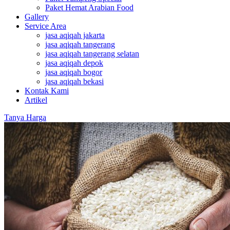
Paket Hemat Arabian Food
Gallery
Service Area
jasa aqiqah jakarta
jasa aqiqah tangerang
jasa aqiqah tangerang selatan
jasa aqiqah depok
jasa aqiqah bogor
jasa aqiqah bekasi
Kontak Kami
Artikel
Tanya Harga