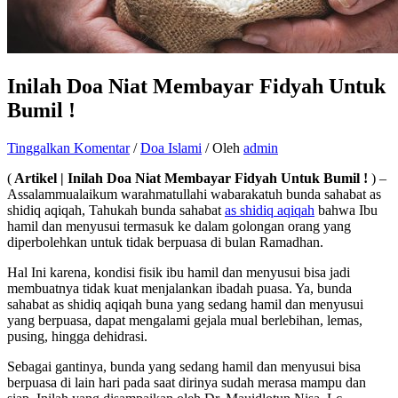
Inilah Doa Niat Membayar Fidyah Untuk
Bumil !
Tinggalkan Komentar
/
Doa Islami
/ Oleh
admin
(
Artikel | Inilah Doa Niat Membayar Fidyah Untuk Bumil !
) –
Assalammualaikum warahmatullahi wabarakatuh bunda sahabat as
shidiq aqiqah, Tahukah bunda sahabat
as shidiq aqiqah
bahwa Ibu
hamil dan menyusui termasuk ke dalam golongan orang yang
diperbolehkan untuk tidak berpuasa di bulan Ramadhan.
Hal Ini karena, kondisi fisik ibu hamil dan menyusui bisa jadi
membuatnya tidak kuat menjalankan ibadah puasa. Ya, bunda
sahabat as shidiq aqiqah buna yang sedang hamil dan menyusui
yang berpuasa, dapat mengalami gejala mual berlebihan, lemas,
pusing, hingga dehidrasi.
Sebagai gantinya, bunda yang sedang hamil dan menyusui bisa
berpuasa di lain hari pada saat dirinya sudah merasa mampu dan