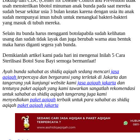
Dikutip dari CDC (Center for Disease Control and Prevention tidak
usah mensterilkan bbotol minuman anak bunda pada saat mereka
sudah besar sekitar usia 3 bulan keatas karena dengan usia itu anak
sudah mempunyai imun tubuh untuk menangkal bakteri-bakteri
yang masuk di tubuh mereka.
Selain itu bunda harus mengganti botolapabila sudah kelihatan
usang dan sudah tidak layak dan juga berubah warna atau bentuk
maka harus diganti segera yah bunda.
Demikianlah artikel kami pada hari ini mengenai Inilah 5 Cara
Sterilisasi Botol Susu Bayi semoga bermanfaat!
Ayah bunda sahabat as shidiq aqiqah sedang mencari
jasa
aqiqah
terpercaya dan bergaransi yang terletak di Jakarta dan
tangerang yuk kunjungi website kami
jasa aqiqah jakarta
dan
tentunya paket aqiqah yang kami tawarkan sangatlah rekomendasi
untuk sahabat as shidiq aqiqah tangerang juga kami
menyediakan
paket aqiqah
terbaik untuk para sahabat as shidiq
aqiqah
paket aqiqah jakarta