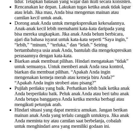
tidur. Tetapkan batasan yang wajar dan ikuti secara konsisten.
Rencanakan ke depan. Lakukan tugas ketika anak tidak lapar
atau lelah. Jika mau, Anda bisa mengemas mainan atau
camilan kecil untuk anak.
Dorong anak Anda untuk mengekspresikan kekesalannya.
Anak-anak kecil lebih memahami kata-kata daripada yang
bisa mereka ungkapkan. Jika anak Anda belum berbicara,
ajari dia bahasa isyarat untuk kata-kata seperti “Saya ingin,”
“lebih,” “minum,” “terluka,” dan “lelah.” Seiring
bertambahnya usia anak Anda, bantulah dia mengekspresikan
perasaannya dengan kata-kata.
Biarkan anak membuat pilihan. Hindari mengatakan “tidak”
untuk semuanya. Untuk memberi anak Anda rasa kontrol,
biarkan dia membuat pilihan. “Apakah Anda ingin
mengenakan kemeja merah atau kemeja biru Anda?”
“Apakah Anda ingin stroberi atau pisang?”
Pujilah perilaku yang baik. Perhatikan lebih baik ketika anak
Anda berperilaku baik. Peluk anak Anda atau beri tahu anak
Anda betapa bangganya Anda ketika mereka berbagi atau
mengikuti petunjuk arah.
Hindari situasi yang dapat memicu amukan. Jangan berikan
mainan anak Anda yang terlalu canggih untuknya. Jika anak
Anda meminta toy atau camilan saat berbelanja, cobalah
untuk menghindari area yang memiliki godaan ini.