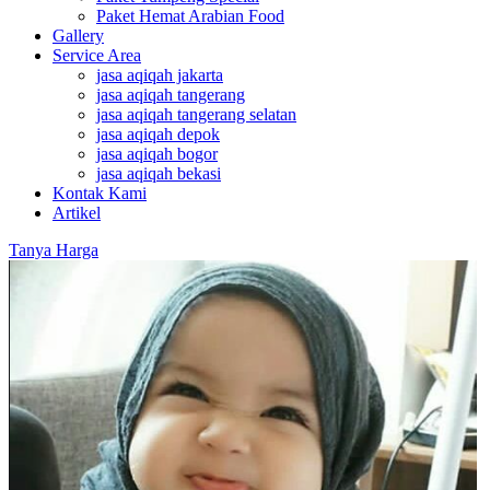
Paket Hemat Arabian Food
Gallery
Service Area
jasa aqiqah jakarta
jasa aqiqah tangerang
jasa aqiqah tangerang selatan
jasa aqiqah depok
jasa aqiqah bogor
jasa aqiqah bekasi
Kontak Kami
Artikel
Tanya Harga