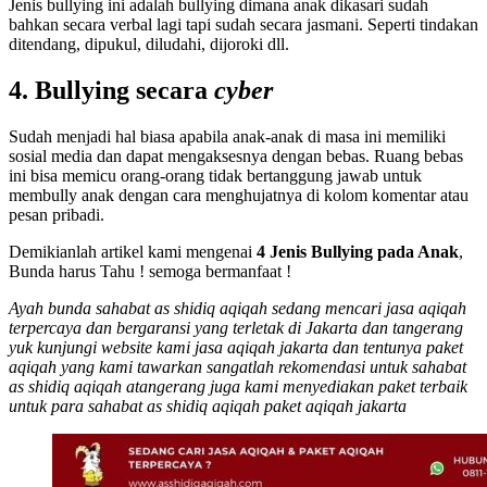
Jenis bullying ini adalah bullying dimana anak dikasari sudah
bahkan secara verbal lagi tapi sudah secara jasmani. Seperti tindakan
ditendang, dipukul, diludahi, dijoroki dll.
4. Bullying secara
cyber
Sudah menjadi hal biasa apabila anak-anak di masa ini memiliki
sosial media dan dapat mengaksesnya dengan bebas. Ruang bebas
ini bisa memicu orang-orang tidak bertanggung jawab untuk
membully anak dengan cara menghujatnya di kolom komentar atau
pesan pribadi.
Demikianlah artikel kami mengenai
4 Jenis Bullying pada Anak
,
Bunda harus Tahu ! semoga bermanfaat !
Ayah bunda sahabat as shidiq aqiqah sedang mencari jasa aqiqah
terpercaya dan bergaransi yang terletak di Jakarta dan tangerang
yuk kunjungi website kami jasa aqiqah jakarta dan tentunya paket
aqiqah yang kami tawarkan sangatlah rekomendasi untuk sahabat
as shidiq aqiqah atangerang juga kami menyediakan paket terbaik
untuk para sahabat as shidiq aqiqah paket aqiqah jakarta