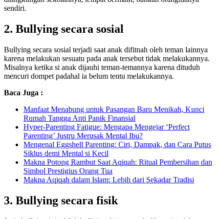
sendiri.
2. Bullying secara sosial
Bullying secara sosial terjadi saat anak difitnah oleh teman lainnya
karena melakukan sesuatu pada anak tersebut tidak melakukannya.
Misalnya ketika si anak dijauhi teman-temannya karena dituduh
mencuri dompet padahal ia belum tentu melakukannya.
Baca Juga :
Manfaat Menabung untuk Pasangan Baru Menikah, Kunci
Rumah Tangga Anti Panik Finansial
Hyper-Parenting Fatigue: Mengapa Mengejar ‘Perfect
Parenting’ Justru Merusak Mental Ibu?
Mengenal Eggshell Parenting: Ciri, Dampak, dan Cara Putus
Siklus demi Mental si Kecil
Makna Potong Rambut Saat Aqiqah: Ritual Pembersihan dan
Simbol Prestigius Orang Tua
Makna Aqiqah dalam Islam: Lebih dari Sekadar Tradisi
3. Bullying secara fisik