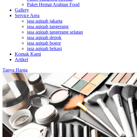
Paket Hemat Arabian Food
Gallery
Service Area
jasa aqiqah jakarta
jasa aqiqah tangerang
jasa aqiqah tangerang selatan
jasa aqiqah depok
jasa aqiqah bogor
jasa aqiqah bekasi
Kontak Kami
Artikel
Tanya Harga