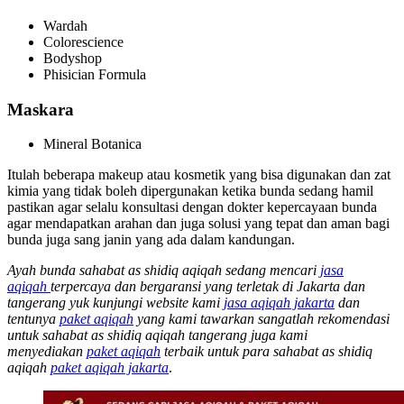
Wardah
Colorescience
Bodyshop
Phisician Formula
Maskara
Mineral Botanica
Itulah beberapa makeup atau kosmetik yang bisa digunakan dan zat
kimia yang tidak boleh dipergunakan ketika bunda sedang hamil
pastikan agar selalu konsultasi dengan dokter kepercayaan bunda
agar mendapatkan arahan dan juga solusi yang tepat dan aman bagi
bunda juga sang janin yang ada dalam kandungan.
Ayah bunda sahabat as shidiq aqiqah sedang mencari
jasa
aqiqah
terpercaya dan bergaransi yang terletak di Jakarta dan
tangerang yuk kunjungi website kami
jasa aqiqah jakarta
dan
tentunya
paket aqiqah
yang kami tawarkan sangatlah rekomendasi
untuk sahabat as shidiq aqiqah tangerang juga kami
menyediakan
paket aqiqah
terbaik untuk para sahabat as shidiq
aqiqah
paket aqiqah jakarta
.