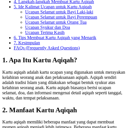
4. Langkah-langkah Membuat Kartu Aqiqah
5. Ide Kalimat Ucapan untuk Kartu Aqiqah
Ucapan Selamat untuk Bayi Laki-laki
Ucapan Selamat untuk Bayi Perempuan
Ucapan Selamat untuk Orang Tua
Ucapan Syukur dan Doa
Ucapan Terima Kasih
6. Tips Membuat Kartu Aqiqah yang Menarik
7. Kesimpulan
FAQs (Frequently Asked Questions)
1. Apa Itu Kartu Aqiqah?
Kartu aqiqah adalah kartu ucapan yang digunakan untuk merayakan
kelahiran seorang anak dan pelaksanaan aqiqah. Aqiqah sendiri
adalah tradisi Islam yang dilakukan sebagai bentuk syukur atas
kelahiran seorang anak. Kartu aqiqah biasanya berisi ucapan
selamat, doa, dan informasi mengenai detail aqiqah seperti tanggal,
waktu, dan tempat pelaksanaan.
2. Manfaat Kartu Aqiqah
Kartu aqiqah memiliki beberapa manfaat yang dapat membuat
momen aqiqah menjadi lebih istimewa. Beberapa manfaat kartu