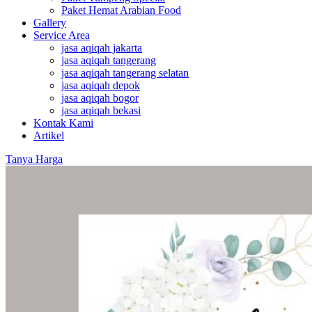
Paket Hemat Arabian Food
Gallery
Service Area
jasa aqiqah jakarta
jasa aqiqah tangerang
jasa aqiqah tangerang selatan
jasa aqiqah depok
jasa aqiqah bogor
jasa aqiqah bekasi
Kontak Kami
Artikel
Tanya Harga