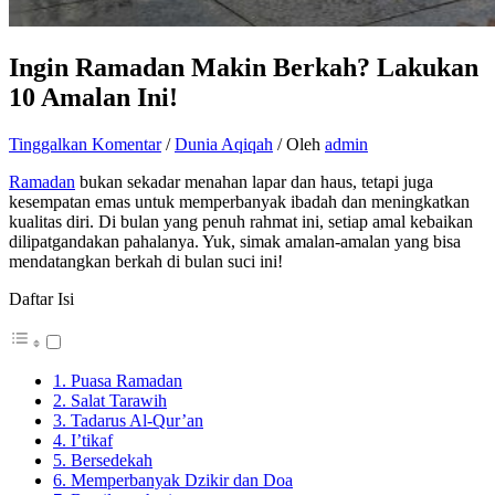
Ingin Ramadan Makin Berkah? Lakukan
10 Amalan Ini!
Tinggalkan Komentar
/
Dunia Aqiqah
/ Oleh
admin
Ramadan
bukan sekadar menahan lapar dan haus, tetapi juga
kesempatan emas untuk memperbanyak ibadah dan meningkatkan
kualitas diri. Di bulan yang penuh rahmat ini, setiap amal kebaikan
dilipatgandakan pahalanya. Yuk, simak amalan-amalan yang bisa
mendatangkan berkah di bulan suci ini!
Daftar Isi
1. Puasa Ramadan
2. Salat Tarawih
3. Tadarus Al-Qur’an
4. I’tikaf
5. Bersedekah
6. Memperbanyak Dzikir dan Doa