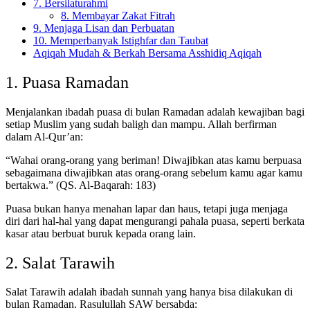
7. Bersilaturahmi
8. Membayar Zakat Fitrah
9. Menjaga Lisan dan Perbuatan
10. Memperbanyak Istighfar dan Taubat
Aqiqah Mudah & Berkah Bersama Asshidiq Aqiqah
1. Puasa Ramadan
Menjalankan ibadah puasa di bulan Ramadan adalah kewajiban bagi
setiap Muslim yang sudah baligh dan mampu. Allah berfirman
dalam Al-Qur’an:
“Wahai orang-orang yang beriman! Diwajibkan atas kamu berpuasa
sebagaimana diwajibkan atas orang-orang sebelum kamu agar kamu
bertakwa.” (QS. Al-Baqarah: 183)
Puasa bukan hanya menahan lapar dan haus, tetapi juga menjaga
diri dari hal-hal yang dapat mengurangi pahala puasa, seperti berkata
kasar atau berbuat buruk kepada orang lain.
2. Salat Tarawih
Salat Tarawih adalah ibadah sunnah yang hanya bisa dilakukan di
bulan Ramadan. Rasulullah SAW bersabda: