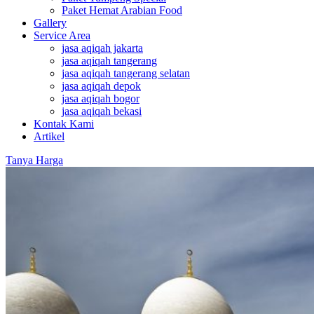
Paket Hemat Arabian Food
Gallery
Service Area
jasa aqiqah jakarta
jasa aqiqah tangerang
jasa aqiqah tangerang selatan
jasa aqiqah depok
jasa aqiqah bogor
jasa aqiqah bekasi
Kontak Kami
Artikel
Tanya Harga