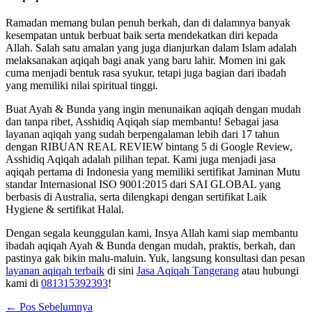
Ramadan memang bulan penuh berkah, dan di dalamnya banyak
kesempatan untuk berbuat baik serta mendekatkan diri kepada
Allah. Salah satu amalan yang juga dianjurkan dalam Islam adalah
melaksanakan aqiqah bagi anak yang baru lahir. Momen ini gak
cuma menjadi bentuk rasa syukur, tetapi juga bagian dari ibadah
yang memiliki nilai spiritual tinggi.
Buat Ayah & Bunda yang ingin menunaikan aqiqah dengan mudah
dan tanpa ribet, Asshidiq Aqiqah siap membantu! Sebagai jasa
layanan aqiqah yang sudah berpengalaman lebih dari 17 tahun
dengan RIBUAN REAL REVIEW bintang 5 di Google Review,
Asshidiq Aqiqah adalah pilihan tepat. Kami juga menjadi jasa
aqiqah pertama di Indonesia yang memiliki sertifikat Jaminan Mutu
standar Internasional ISO 9001:2015 dari SAI GLOBAL yang
berbasis di Australia, serta dilengkapi dengan sertifikat Laik
Hygiene & sertifikat Halal.
Dengan segala keunggulan kami, Insya Allah kami siap membantu
ibadah aqiqah Ayah & Bunda dengan mudah, praktis, berkah, dan
pastinya gak bikin malu-maluin. Yuk, langsung konsultasi dan pesan
layanan aqiqah terbaik
di sini
Jasa Aqiqah Tangerang
atau hubungi
kami di
081315392393
!
←
Pos Sebelumnya