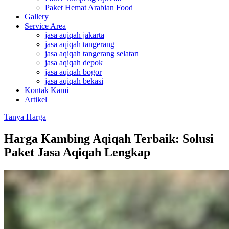
Paket Hemat Arabian Food
Gallery
Service Area
jasa aqiqah jakarta
jasa aqiqah tangerang
jasa aqiqah tangerang selatan
jasa aqiqah depok
jasa aqiqah bogor
jasa aqiqah bekasi
Kontak Kami
Artikel
Tanya Harga
Harga Kambing Aqiqah Terbaik: Solusi
Paket Jasa Aqiqah Lengkap