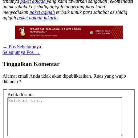
tentunya
paket aqiqah
yang kami tawarkan sangatlah rekomendasi
untuk sahabat as shidiq aqiqah tangerang juga kami
menyediakan
paket aqiqah
terbaik untuk para sahabat as shidiq
aqiqah
paket aqiqah jakarta
.
←
Pos Sebelumnya
Selanjutnya Pos
→
Tinggalkan Komentar
Alamat email Anda tidak akan dipublikasikan.
Ruas yang wajib
ditandai
*
Ketik di sini..