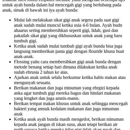
untuk ayah bunda dalam hal mencegah gigi yang berlubang pada
anak, simak di bawah ini iya ayah bunda:
Mulai lah melakukan sikat gigi anak segera pada saat gigi
anak sudah mulai muncul ketika usia 4-6 bulan. Ayah budn
ahaarus sering membersihkan seperti gigi, lidah, gusi dan
pakailah sikat gigi yang dikhususkan untuk anak yang baru
tumbuh gigi.
Ketika anak sudah mulai tumbuh gigi ayah bunda bisa juga
langsung memberikan pasta gigi dengan flouride khusu buat
anak-anak.
Flossing yaitu cara membersihkan gigi anak bunda dengan
metode benang setiap hari dimana dilakukan ketika anak
sudah ebrusia 2 tahun ke atas.
Ajarkan anak untuk selalu berkumur ketika habis makan atau
mengunyah sesuatu.
Berikan makanan dan juga minuman yang ebrgizi kepada
anka agar tumbuh gigi mereka bagus dan hindari makanan
yang lengket dan juga amnis-manis.
Berikan tempat makan khusus untuk anak sehingga mencegah
bakteri yang amsuk kedalam makanan dan juga minuman
anak
Ketika anak ayah bunda masih mengedot, berikan minuman
kepada anak jangan di iskan susu, akan tetapi berikan air
putih supaya ketika mereka tidur gigi tidak akan rusak dan