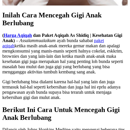
Inilah Cara Mencegah Gigi Anak
Berlubang
(
Harga Aqiqah
dan
Paket Aqiqah As Shidiq
| Kesehatan Gigi
Anak)
–
Assalammualaikum
ayah bunda sahabat
paket
aqiqah
ketika masih anak-anak mereka gemar makan dan apalagi
mengkonsumsi yang manis-manis seperti halnya cokelat, eskkrim,
brownies dan yang lain-lain dan ketika masih anak-anak maka
kesehatan gigi juga merupakan hal yang penting loh bunda seperti
masalah bau mulut dan juga gigi yang berlubang yang bisa
mengganggu aktivitas tumbuh kembang sang anak.
Gigi berlubang bisa dialami karena hal-hal yang lain dan juga
termasuk hal-hal seperti kebersihan dan juga hal ini eprlu adanya
pengawasan ayah bunda supaya bisa terarah untuk menjaga
kebersihan gigi dan mulut anak.
Berikut Ini Cara Untuk Mencegah Gigi
Anak Berlubang
Dilansir oleh Johns Hopkins Mediine yaitu mengenai beberapa tips