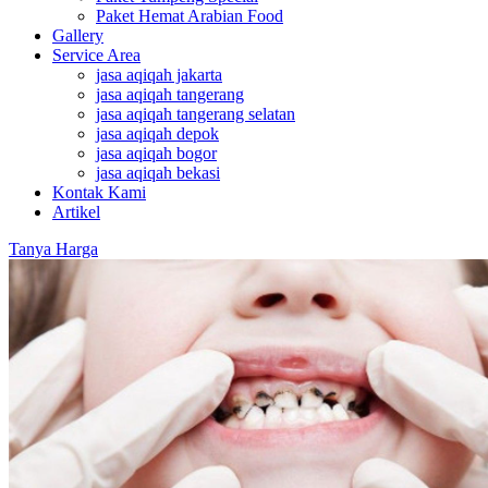
Paket Hemat Arabian Food
Gallery
Service Area
jasa aqiqah jakarta
jasa aqiqah tangerang
jasa aqiqah tangerang selatan
jasa aqiqah depok
jasa aqiqah bogor
jasa aqiqah bekasi
Kontak Kami
Artikel
Tanya Harga