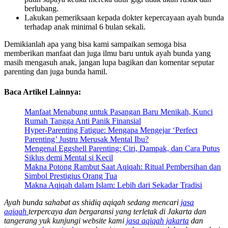
berlubang.
Lakukan pemeriksaan kepada dokter kepercayaan ayah bunda
terhadap anak minimal 6 bulan sekali.
Demikianlah apa yang bisa kami sampaikan semoga bisa
memberikan manfaat dan juga ilmu baru untuk ayah bunda yang
masih mengasuh anak, jangan lupa bagikan dan komentar seputar
parenting dan juga bunda hamil.
Baca Artikel Lainnya:
Manfaat Menabung untuk Pasangan Baru Menikah, Kunci
Rumah Tangga Anti Panik Finansial
Hyper-Parenting Fatigue: Mengapa Mengejar ‘Perfect
Parenting’ Justru Merusak Mental Ibu?
Mengenal Eggshell Parenting: Ciri, Dampak, dan Cara Putus
Siklus demi Mental si Kecil
Makna Potong Rambut Saat Aqiqah: Ritual Pembersihan dan
Simbol Prestigius Orang Tua
Makna Aqiqah dalam Islam: Lebih dari Sekadar Tradisi
Ayah bunda sahabat as shidiq aqiqah sedang mencari
jasa
aqiqah
terpercaya dan bergaransi yang terletak di Jakarta dan
tangerang yuk kunjungi website kami
jasa aqiqah jakarta
dan