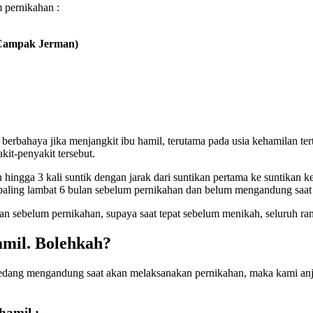
m pernikahan :
Campak Jerman)
 berbahaya jika menjangkit ibu hamil, terutama pada usia kehamilan ter
kit-penyakit tersebut.
hingga 3 kali suntik dengan jarak dari suntikan pertama ke suntikan 
paling lambat 6 bulan sebelum pernikahan dan belum mengandung saat 
lan sebelum pernikahan, supaya saat tepat sebelum menikah, seluruh ra
amil. Bolehkah?
 sedang mengandung saat akan melaksanakan pernikahan, maka kami an
hamil :