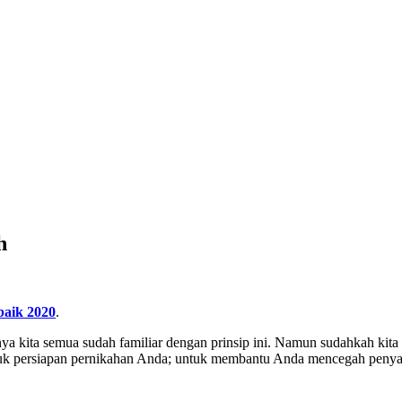
h
rbaik 2020
.
a kita semua sudah familiar dengan prinsip ini. Namun sudahkah kita m
uk persiapan pernikahan Anda; untuk membantu Anda mencegah peny