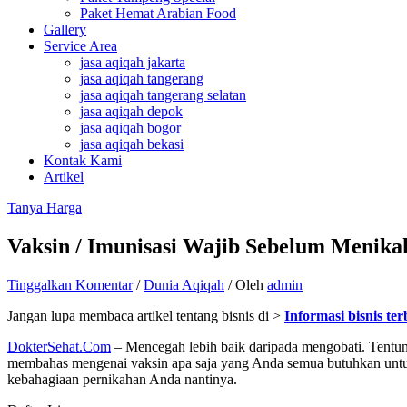
Paket Hemat Arabian Food
Gallery
Service Area
jasa aqiqah jakarta
jasa aqiqah tangerang
jasa aqiqah tangerang selatan
jasa aqiqah depok
jasa aqiqah bogor
jasa aqiqah bekasi
Kontak Kami
Artikel
Tanya Harga
Vaksin / Imunisasi Wajib Sebelum Menika
Tinggalkan Komentar
/
Dunia Aqiqah
/ Oleh
admin
Jangan lupa membaca artikel tentang bisnis di >
Informasi bisnis te
DokterSehat.Com
– Mencegah lebih baik daripada mengobati. Tentuny
membahas mengenai vaksin apa saja yang Anda semua butuhkan unt
kebahagiaan pernikahan Anda nantinya.