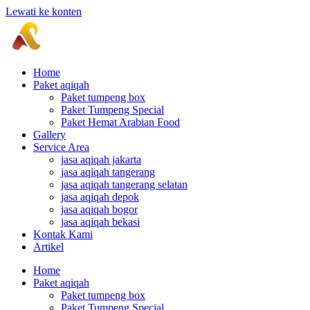
Lewati ke konten
Home
Paket aqiqah
Paket tumpeng box
Paket Tumpeng Special
Paket Hemat Arabian Food
Gallery
Service Area
jasa aqiqah jakarta
jasa aqiqah tangerang
jasa aqiqah tangerang selatan
jasa aqiqah depok
jasa aqiqah bogor
jasa aqiqah bekasi
Kontak Kami
Artikel
Home
Paket aqiqah
Paket tumpeng box
Paket Tumpeng Special