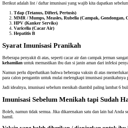
Berikut adalah list / daftar imunisasi yang wajib kita dapatkan sebelu
Tdap (Tetanus, Difteri, Pertusis)
MMR / Mumps, Measles, Rubella (Campak, Gondongan, 
HPV (Kanker Serviks)
Varicella (Cacar Air)
Hepatitis B
Syarat Imunisasi Pranikah
Beberapa penyakit di atas, seperti cacar air dan campak jerman sangat
kehamilan
untuk memastikan ibu dan si janin aman dari infeksi penya
Namun perlu diperhatikan bahwa beberapa vaksin di atas memerlukan 
para calon pengantin untuk mulai melengkapi imunisasi pranikahnya 
Jadi idealnya, imunisasi sebelum menikah diambil paling lambat 6 bu
Imunisasi Sebelum Menikah tapi Sudah H
Boleh, namun tidak semua. Jika dikarenakan satu dan lain hal Anda
hamil.
Vaksin yang boleh diberikan / dianjurkan untuk ibu 