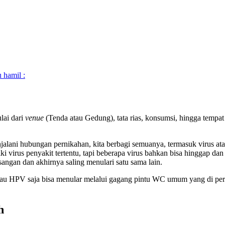
 hamil :
lai dari
venue
(Tenda atau Gedung), tata rias, konsumsi, hingga tempa
njalani hubungan pernikahan, kita berbagi semuanya, termasuk virus a
virus penyakit tertentu, tapi beberapa virus bahkan bisa hinggap dan 
asangan dan akhirnya saling menulari satu sama lain.
atau HPV saja bisa menular melalui gagang pintu WC umum yang di perm
h