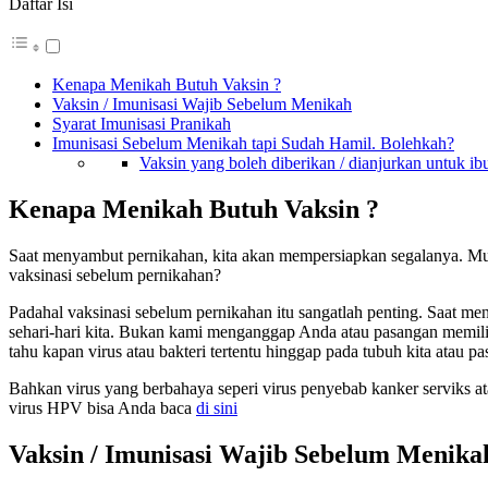
Daftar Isi
Kenapa Menikah Butuh Vaksin ?
Vaksin / Imunisasi Wajib Sebelum Menikah
Syarat Imunisasi Pranikah
Imunisasi Sebelum Menikah tapi Sudah Hamil. Bolehkah?
Vaksin yang boleh diberikan / dianjurkan untuk ibu
Kenapa Menikah Butuh Vaksin ?
Saat menyambut pernikahan, kita akan mempersiapkan segalanya. Mu
vaksinasi sebelum pernikahan?
Padahal vaksinasi sebelum pernikahan itu sangatlah penting. Saat me
sehari-hari kita. Bukan kami menganggap Anda atau pasangan memiliki 
tahu kapan virus atau bakteri tertentu hinggap pada tubuh kita atau p
Bahkan virus yang berbahaya seperi virus penyebab kanker serviks 
virus HPV bisa Anda baca
di sini
Vaksin / Imunisasi Wajib Sebelum Menika