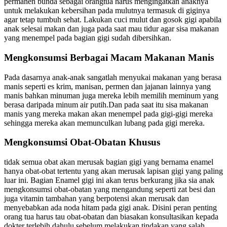
permanen bunda sebagai orangtua harus mengingatkan anaknya
untuk melakukan kebersihan pada mulutnya termasuk di giginya
agar tetap tumbuh sehat. Lakukan cuci mulut dan gosok gigi apabila
anak selesai makan dan juga pada saat mau tidur agar sisa makanan
yang menempel pada bagian gigi sudah dibersihkan.
Mengkonsumsi Berbagai Macam Makanan Manis
Pada dasarnya anak-anak sangatlah menyukai makanan yang berasa
manis seperti es krim, manisan, permen dan jajanan lainnya yang
manis bahkan minuman juga mereka lebih memilih meminum yang
berasa daripada minum air putih.Dan pada saat itu sisa makanan
manis yang mereka makan akan menempel pada gigi-gigi mereka
sehingga mereka akan memunculkan lubang pada gigi mereka.
Mengkonsumsi Obat-Obatan Khusus
tidak semua obat akan merusak bagian gigi yang bernama enamel
hanya obat-obat tertentu yang akan merusak lapisan gigi yang paling
luar ini. Bagian Enamel gigi ini akan terus berkurang jika sia anak
mengkonsumsi obat-obatan yang mengandung seperti zat besi dan
juga vitamin tambahan yang berpotensi akan merusak dan
menyebabkan ada noda hitam pada gigi anak. Disini peran penting
orang tua harus tau obat-obatan dan biasakan konsultasikan kepada
dokter terlebih dahulu sebelum melakukan tindakan yang salah.