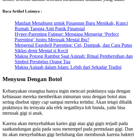
Baca Artikel Lainnya :
Manfaat Menabung untuk Pasangan Baru Menikah, Kunci
Rumah Tangga Anti Panik Finansial
Hyper-Parenting Fatigue: Mengapa Mengejar ‘Perfect
Parenting’ Justru Merusak Mental Ibu?
Mengenal Eggshell Parenting: Ciri, Dampak, dan Cara Putus
Siklus demi Mental si Kecil
Makna Potong Rambut Saat Aqiqah: Ritual Pembersihan dan
Simbol Prestigius Orang Tua
Makna Aqiqah dalam Islam: Lebih dari Sekadar Tradisi
Menyusu Dengan Botol
Kebanyakan orangtua hanya ingin mencari praktisnya saja dengan
kebiasaan mereka memberikan minuman susu dengan botol atau
sering disebut
sippy cup
sampai mereka tertidur. Akan tetapi dibalik
praktisnya itu ternyata ada efek negatifnya loh bunda, yaitu bisa
merusak gigi si anak.
Karena akan menyebabkan karies gigi atau gigi gigis terjadi pada
saatkandungan gula pada susu menempel pada permulaan gigi. Dan
itu akan menyebabkan gigi berlubang dan membusuk karena bakteri