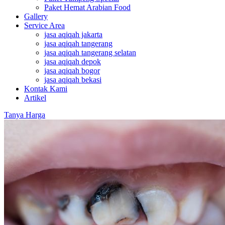
Paket Hemat Arabian Food
Gallery
Service Area
jasa aqiqah jakarta
jasa aqiqah tangerang
jasa aqiqah tangerang selatan
jasa aqiqah depok
jasa aqiqah bogor
jasa aqiqah bekasi
Kontak Kami
Artikel
Tanya Harga