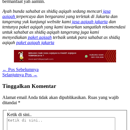
bermanfaat yah aamiin.
Ayah bunda sahabat as shidiq aqiqah sedang mencari
jasa
aqiqah
terpercaya dan bergaransi yang terletak di Jakarta dan
tangerang yuk kunjungi website kami
jasa aqiqah jakarta
dan
tentunya paket aqiqah yang kami tawarkan sangatlah rekomendasi
untuk sahabat as shidiq aqiqah tangerang juga kami
menyediakan
paket aqiqah
terbaik untuk para sahabat as shidiq
aqiqah
paket aqiqah jakarta
←
Pos Sebelumnya
Selanjutnya Pos
→
Tinggalkan Komentar
Alamat email Anda tidak akan dipublikasikan.
Ruas yang wajib
ditandai
*
Ketik di sini..