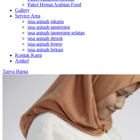
Paket Hemat Arabian Food
Gallery
Service Area
jasa aqiqah jakarta
jasa aqiqah tangerang
jasa aqiqah tangerang selatan
jasa aqiqah depok
jasa aqiqah bogor
jasa aqiqah bekasi
Kontak Kami
Artikel
Tanya Harga