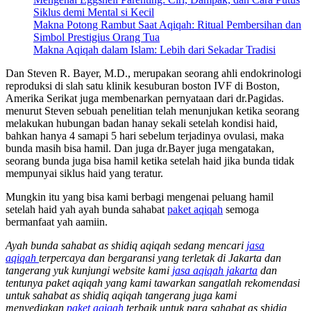
Siklus demi Mental si Kecil
Makna Potong Rambut Saat Aqiqah: Ritual Pembersihan dan
Simbol Prestigius Orang Tua
Makna Aqiqah dalam Islam: Lebih dari Sekadar Tradisi
Dan Steven R. Bayer, M.D., merupakan seorang ahli endokrinologi
reproduksi di slah satu klinik kesuburan boston IVF di Boston,
Amerika Serikat juga membenarkan pernyataan dari dr.Pagidas.
menurut Steven sebuah penelitian telah menunjukan ketika seorang
melakukan hubungan badan hanay sekali setelah kondisi haid,
bahkan hanya 4 samapi 5 hari sebelum terjadinya ovulasi, maka
bunda masih bisa hamil. Dan juga dr.Bayer juga mengatakan,
seorang bunda juga bisa hamil ketika setelah haid jika bunda tidak
mempunyai siklus haid yang teratur.
Mungkin itu yang bisa kami berbagi mengenai peluang hamil
setelah haid yah ayah bunda sahabat
paket aqiqah
semoga
bermanfaat yah aamiin.
Ayah bunda sahabat as shidiq aqiqah sedang mencari
jasa
aqiqah
terpercaya dan bergaransi yang terletak di Jakarta dan
tangerang yuk kunjungi website kami
jasa aqiqah jakarta
dan
tentunya paket aqiqah yang kami tawarkan sangatlah rekomendasi
untuk sahabat as shidiq aqiqah tangerang juga kami
menyediakan
paket aqiqah
terbaik untuk para sahabat as shidiq