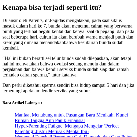
Kenapa bisa terjadi seperti itu?
Dilansir oleh Parents, dr.Pagidas mengatakan, pada saat siklus
masuk dalam hari ke 7, bunda akan menemui cairan yang berwarna
putih yang terlihat begitu kental dan kenyal saat di pegang. dan pada
saat beberapa hari, cairan itu akan berubah warna menjadi putih dan
krem yang dimana menandakanbahwa kesuburan bunda sudah
kembali.
“Hal ini bukan berarti sel telur bunda sudah dilepaskan, akan tetapi
hal ini menyatakan bahwa ovulasi sedang menuju dan dalam
perjalanan dan bahwa kendir serviks bunda sudah siap dan ramah
terhadap cairan sperma,” tutur katanya.
Dan perlu diketahui sperma sendiri bisa hidup sampai 5 hari dan jika
terperangkap dalam lendir serviks yang subur.
Baca Artikel Lainnya :
Manfaat Menabung untuk Pasangan Baru Menikah, Kunci
Rumah Tangga Anti Panik Finansial
Hyper-Parenting Fatigue: Mengapa Mengejar ‘Perfect
Parenting’ Justru Merusak Mental Ibu?
Mengenal Eggshell Parenting: Ciri, Dampak, dan Cara Putus