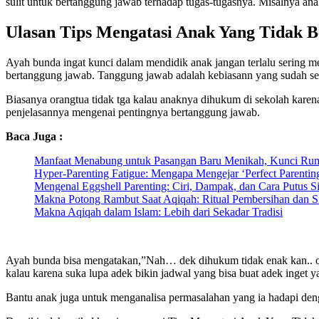
sulit untuk bertanggung jawab terhadap tugas-tugasnya. Misalnya ana
Ulasan Tips Mengatasi Anak Yang Tidak 
Ayah bunda ingat kunci dalam mendidik anak jangan terlalu sering m
bertanggung jawab. Tanggung jawab adalah kebiasann yang sudah se
Biasanya orangtua tidak tga kalau anaknya dihukum di sekolah karen
penjelasannya mengenai pentingnya bertanggung jawab.
Baca Juga :
Manfaat Menabung untuk Pasangan Baru Menikah, Kunci Ruma
Hyper-Parenting Fatigue: Mengapa Mengejar ‘Perfect Parentin
Mengenal Eggshell Parenting: Ciri, Dampak, dan Cara Putus Si
Makna Potong Rambut Saat Aqiqah: Ritual Pembersihan dan Si
Makna Aqiqah dalam Islam: Lebih dari Sekadar Tradisi
Ayah bunda bisa mengatakan,”Nah… dek dihukum tidak enak kan.. oleh
kalau karena suka lupa adek bikin jadwal yang bisa buat adek inget ya
Bantu anak juga untuk menganalisa permasalahan yang ia hadapi denga