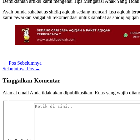
Demikianlah artikel kami mengenai Tips Mengatasi Anak Yang Tida
Ayah bunda sahabat as shidiq aqiqah sedang mencari jasa aqiqah terpe
kami tawarkan sangatlah rekomendasi untuk sahabat as shidiq aqiqah 
←
Pos Sebelumnya
Selanjutnya Pos
→
Tinggalkan Komentar
Alamat email Anda tidak akan dipublikasikan.
Ruas yang wajib ditan