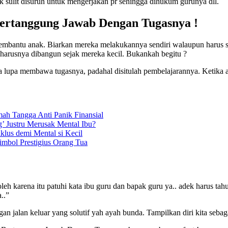
k sulit disuruh untuk mengerjakan pr sehingga dihukum gurunya dll.
Bertanggung Jawab Dengan Tugasnya !
embantu anak. Biarkan mereka melakukannya sendiri walaupun harus sal
harusnya dibangun sejak mereka kecil. Bukankah begitu ?
a lupa membawa tugasnya, padahal disitulah pembelajarannya. Ketika 
h Tangga Anti Panik Finansial
g’ Justru Merusak Mental Ibu?
klus demi Mental si Kecil
mbol Prestigius Orang Tua
 karena itu patuhi kata ibu guru dan bapak guru ya.. adek harus tahu
..”
n jalan keluar yang solutif yah ayah bunda. Tampilkan diri kita seba