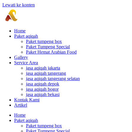
Lewati ke konten
Home
Paket aqiqah
Paket tumpeng box
Paket Tumpeng Special
Paket Hemat Arabian Food
Gallery
Service Area
jasa aqiqah jakarta
jasa aqiqah tangerang
jasa aqiqah tangerang selatan
jasa aqiqah depok
jasa aqiqah bogor
jasa aqiqah bekasi
Kontak Kami
Artikel
Home
Paket aqiqah
Paket tumpeng box
Paket Tumpeng Special