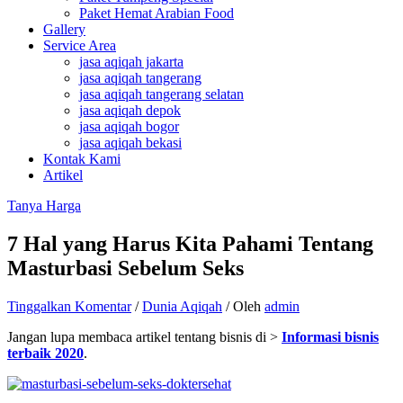
Paket Hemat Arabian Food
Gallery
Service Area
jasa aqiqah jakarta
jasa aqiqah tangerang
jasa aqiqah tangerang selatan
jasa aqiqah depok
jasa aqiqah bogor
jasa aqiqah bekasi
Kontak Kami
Artikel
Tanya Harga
7 Hal yang Harus Kita Pahami Tentang
Masturbasi Sebelum Seks
Tinggalkan Komentar
/
Dunia Aqiqah
/ Oleh
admin
Jangan lupa membaca artikel tentang bisnis di >
Informasi bisnis
terbaik 2020
.